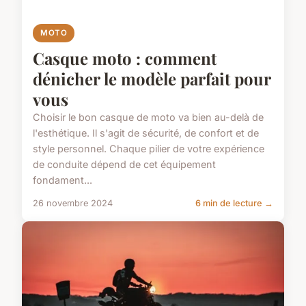
MOTO
Casque moto : comment
dénicher le modèle parfait pour
vous
Choisir le bon casque de moto va bien au-delà de
l'esthétique. Il s'agit de sécurité, de confort et de
style personnel. Chaque pilier de votre expérience
de conduite dépend de cet équipement
fondament...
26 novembre 2024
6 min de lecture →