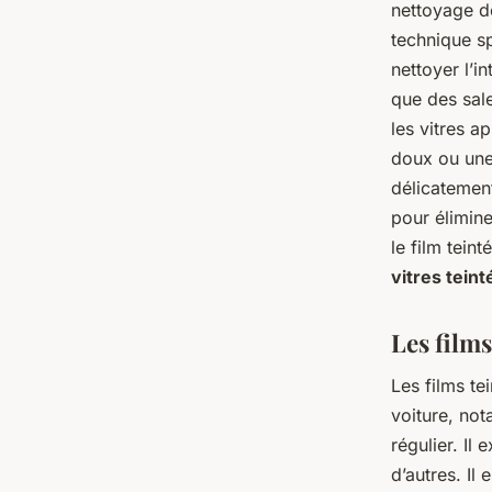
nettoyage de
technique sp
nettoyer l’i
que des sale
les vitres a
doux ou une 
délicatement 
pour élimine
le film teint
vitres teint
Les films
Les films te
voiture, not
régulier. Il 
d’autres. Il