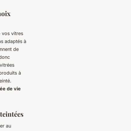
hoix
 vos vitres
pas adaptés à
ennent de
 donc
vitrées
produits à
einté.
rée de vie
teintées
uer au