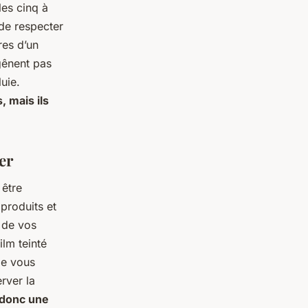
les cinq à
 de respecter
res d’un
gênent pas
uie.
, mais ils
er
 être
produits et
s de vos
ilm teinté
de vous
rver la
 donc une