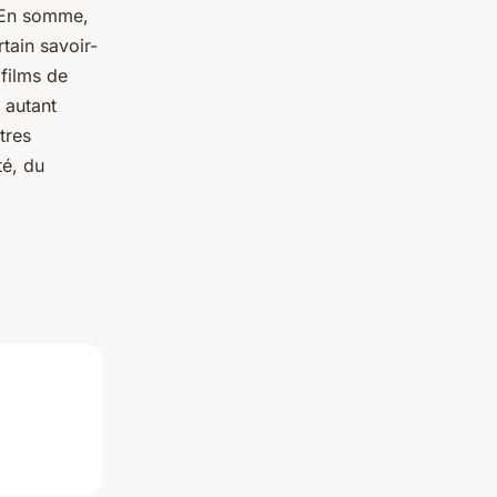
En somme,
rtain savoir-
 films de
t autant
tres
té, du