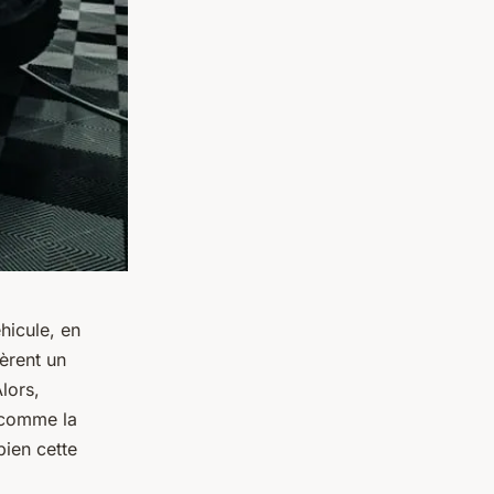
éhicule, en
èrent un
lors,
e comme la
ien cette